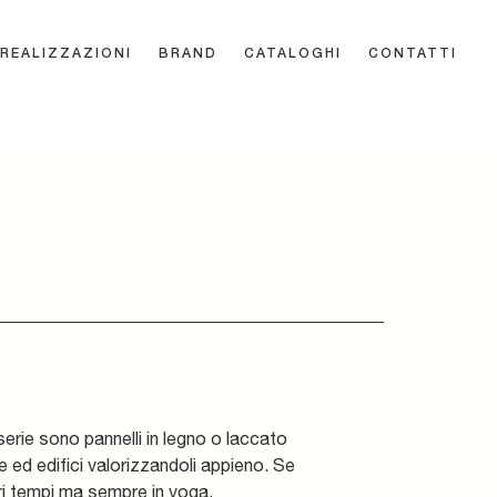
REALIZZAZIONI
BRAND
CATALOGHI
CONTATTI
iserie sono pannelli in legno o laccato
ase ed edifici valorizzandoli appieno. Se
tri tempi ma sempre in voga.