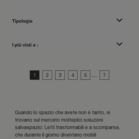
Tipologia
I più visti a :
1
2
3
4
5
....
7
Quando lo spazio che avete non è tanto, si
trovano sul mercato molteplici soluzioni
salvaspazio: Letti trasformabili e a scomparsa,
che durante il giorno diventano mobili