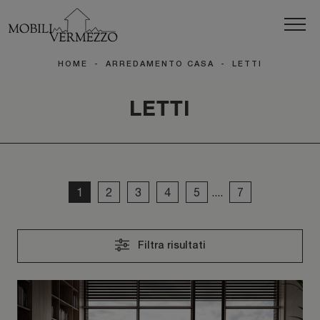
HOME
-
ARREDAMENTO CASA
-
LETTI
LETTI
1
2
3
4
5
....
7
Filtra risultati