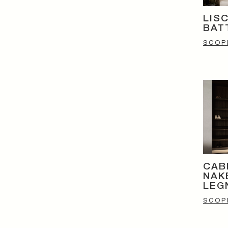
LIS
BAT
SCOPR
CAB
NAK
LEG
SCOPR