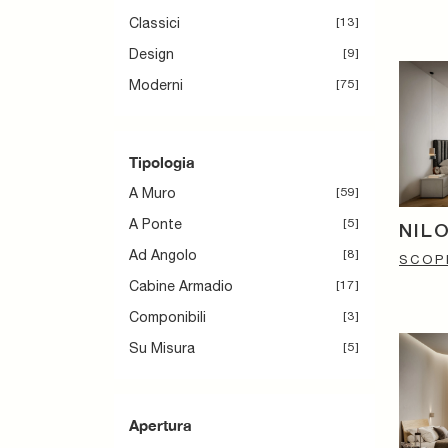
Classici
13
Design
9
Moderni
75
Tipologia
A Muro
59
A Ponte
5
NIL
Ad Angolo
8
SCOPR
Cabine Armadio
17
Componibili
3
Su Misura
5
Apertura