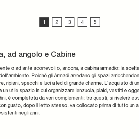
1
2
3
4
5
a, ad angolo e Cabine
nte o ad ante scorrevoli o, ancora, a cabina armadio: la scelt
ell'ambiente. Poiché gli Armadi arredano gli spazi arricchendo
e, ripiani, specchi e luci a led di grande charme. L'acquisto di un
n utile spazio in cui organizzare lenzuola, plaid, vestiti e ogge
dini, è completata da vari complementi: tra questi, si rivelerà e
con gusto, dopo il letto stesso, va collocato prima di tutto un
sistenti negli anni.