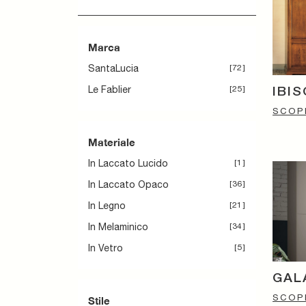
Marca
SantaLucia
72
Le Fablier
25
IBI
SCOPR
Materiale
In Laccato Lucido
1
In Laccato Opaco
36
In Legno
21
In Melaminico
34
In Vetro
5
GAL
SCOPR
Stile