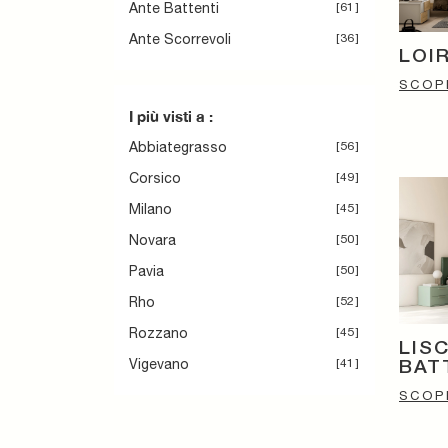
Ante Battenti
61
Ante Scorrevoli
36
LOI
SCOPR
I più visti a :
Abbiategrasso
56
Corsico
49
Milano
45
Novara
50
Pavia
50
Rho
52
Rozzano
45
LIS
Vigevano
41
BAT
SCOPR