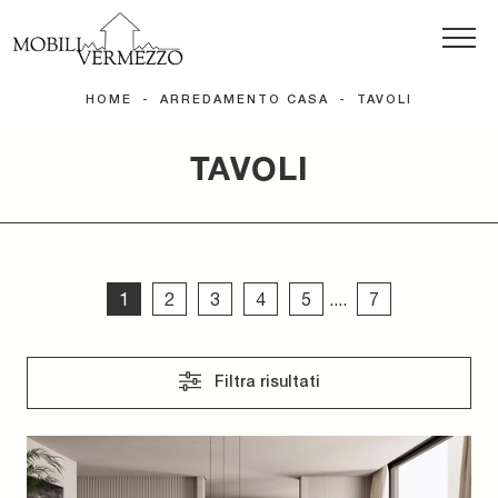
HOME
-
ARREDAMENTO CASA
-
TAVOLI
TAVOLI
1
2
3
4
5
....
7
Filtra risultati