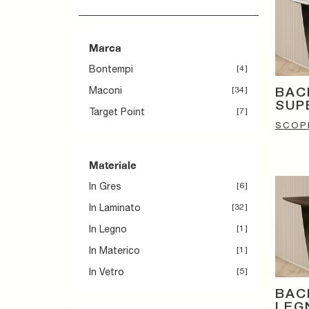
Marca
Bontempi
4
Maconi
34
BAC
SUP
Target Point
7
SCOPR
Materiale
In Gres
6
In Laminato
32
In Legno
1
In Materico
1
In Vetro
5
BAC
LEG