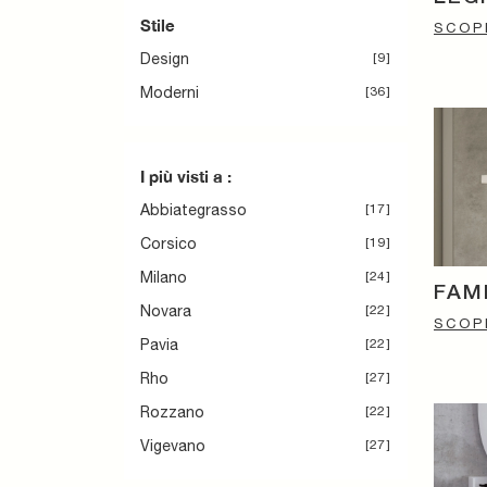
Stile
SCOPR
Design
9
Moderni
36
I più visti a :
Abbiategrasso
17
Corsico
19
Milano
24
FAM
Novara
22
SCOPR
Pavia
22
Rho
27
Rozzano
22
Vigevano
27