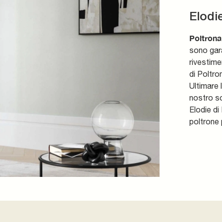
Elodi
Poltrona
sono gara
rivestime
di Poltro
Ultimare 
nostro so
Elodie di
poltrone p