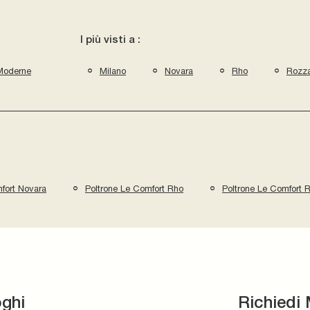
I più visti a :
Moderne
Milano
Novara
Rho
Rozz
fort Novara
Poltrone Le Comfort Rho
Poltrone Le Comfort 
oghi
Richiedi 