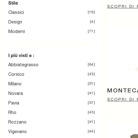
Stile
SCOPRI DI 
Classici
16
Design
4
Moderni
71
I più visti a :
Abbiategrasso
64
Corsico
43
Milano
51
MONTEC
Novara
41
SCOPRI DI 
Pavia
37
Rho
43
Rozzano
41
Vigevano
44