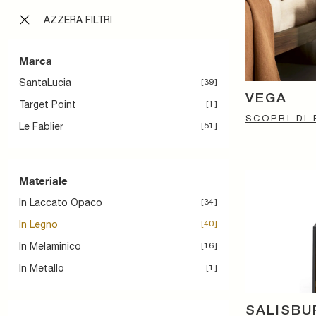
AZZERA FILTRI
Marca
SantaLucia
39
VEGA
Target Point
1
SCOPRI DI 
Le Fablier
51
Materiale
In Laccato Opaco
34
In Legno
40
In Melaminico
16
In Metallo
1
SALISB