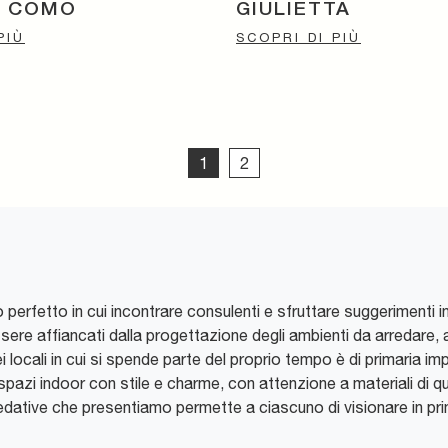
O COMÒ
GIULIETTA
PIÙ
SCOPRI DI PIÙ
1
2
erfetto in cui incontrare consulenti e sfruttare suggerimenti ined
ere affiancati dalla progettazione degli ambienti da arredare, al f
ei locali in cui si spende parte del proprio tempo è di primaria i
 spazi indoor con stile e charme, con attenzione a materiali di qual
edative che presentiamo permette a ciascuno di visionare in pri