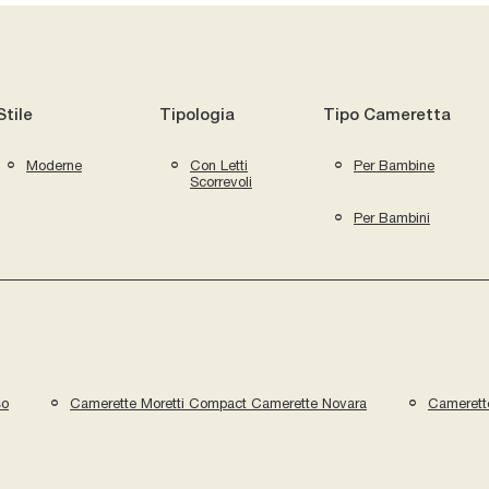
Stile
Tipologia
Tipo Cameretta
Moderne
Con Letti
Per Bambine
Scorrevoli
Per Bambini
so
Camerette Moretti Compact Camerette Novara
Camerett