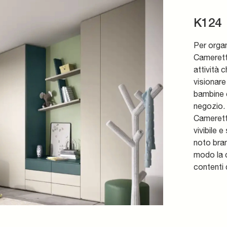
K124
Per orga
Camerette
attività c
visionare
bambine c
negozio.
Camerette
vivibile 
noto bran
modo la c
contenti 