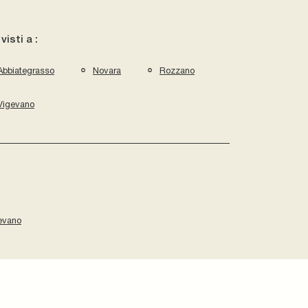
 visti a :
Abbiategrasso
Novara
Rozzano
Vigevano
gevano