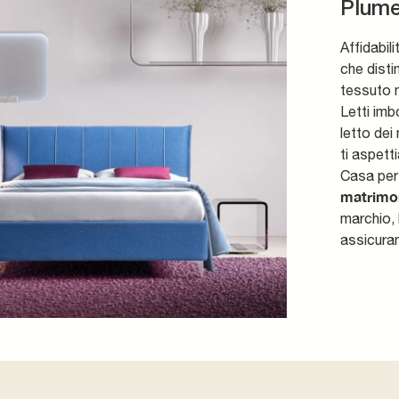
Plume
Affidabil
che distin
tessuto n
Letti imb
letto dei
ti aspett
Casa per 
matrimon
marchio, 
assicuran