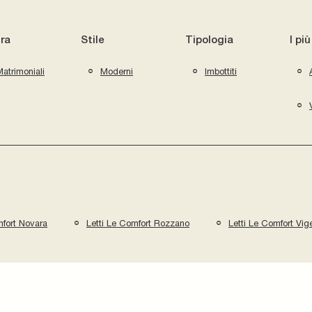
ra
Stile
Tipologia
I più
atrimoniali
Moderni
Imbottiti
mfort Novara
Letti Le Comfort Rozzano
Letti Le Comfort Vi