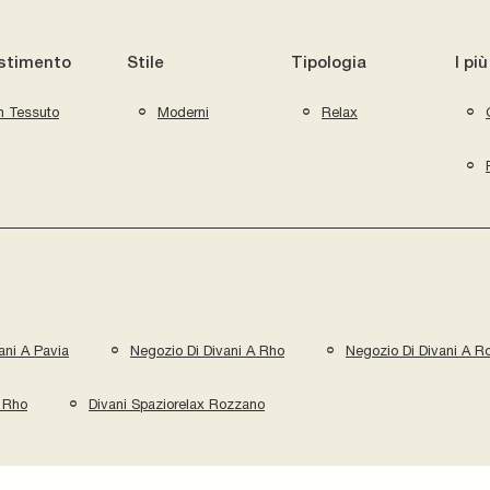
stimento
Stile
Tipologia
I più
n Tessuto
Moderni
Relax
ani A Pavia
Negozio Di Divani A Rho
Negozio Di Divani A R
x Rho
Divani Spaziorelax Rozzano