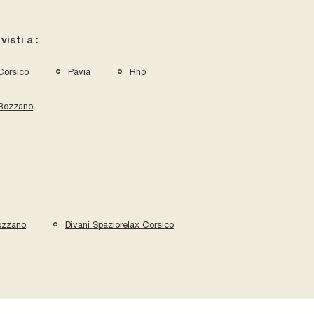
 visti a :
Corsico
Pavia
Rho
Rozzano
ozzano
Divani Spaziorelax Corsico