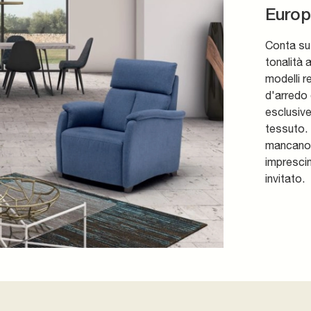
Euro
Conta su 
tonalità 
modelli r
d'arredo 
esclusive
tessuto. 
mancano m
imprescin
invitato.