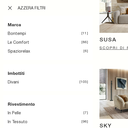
AZZERA FILTRI
Marca
Bontempi
11
SUSA
Le Comfort
86
SCOPRI DI 
Spaziorelax
6
Imbottiti
Divani
103
Rivestimento
In Pelle
7
In Tessuto
96
SKY