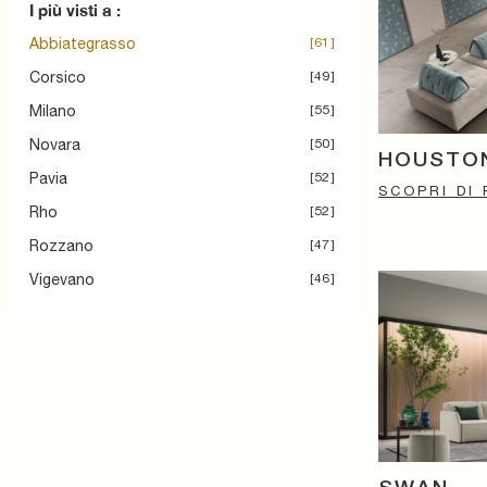
I più visti a :
Abbiategrasso
61
Corsico
49
Milano
55
Novara
50
HOUSTO
Pavia
52
SCOPRI DI 
Rho
52
Rozzano
47
Vigevano
46