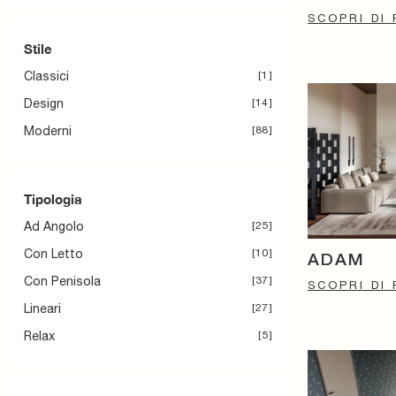
SCOPRI DI 
Stile
Classici
1
Design
14
Moderni
88
Tipologia
Ad Angolo
25
Con Letto
10
ADAM
Con Penisola
37
SCOPRI DI 
Lineari
27
Relax
5