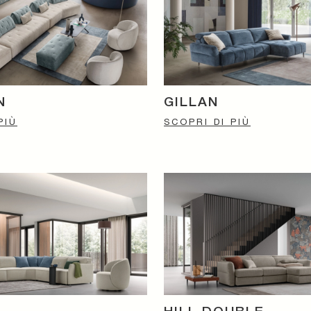
N
GILLAN
PIÙ
SCOPRI DI PIÙ