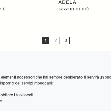
ADELA
PIÙ
SCOPRI DI PIÙ
1
2
3
 elementi accessori che hai sempre desiderato ti servirà un bu
isposto dei servizi impeccabili:
iliare i tuoi locali
ne