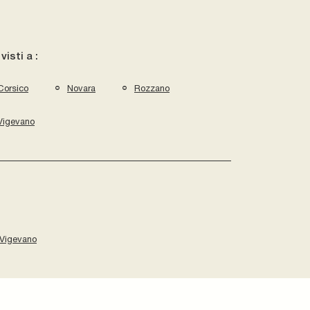
 visti a :
Corsico
Novara
Rozzano
Vigevano
 Vigevano