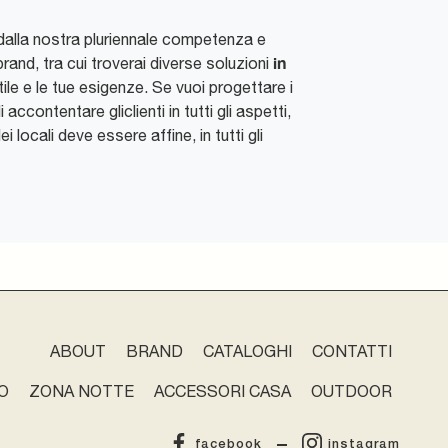
dalla nostra pluriennale competenza e
in
rand, tra cui troverai diverse soluzioni
le e le tue esigenze. Se vuoi progettare i
ccontentare gliclienti in tutti gli aspetti,
locali deve essere affine, in tutti gli
ABOUT
BRAND
CATALOGHI
CONTATTI
O
ZONA NOTTE
ACCESSORI CASA
OUTDOOR
facebook
instagram