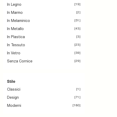
In Legno
19
In Marmo
2
In Melaminico
51
In Metallo
43
In Plastica
3
In Tessuto
23
In Vetro
39
Senza Cornice
29
Stile
Classici
1
Design
71
Moderni
180