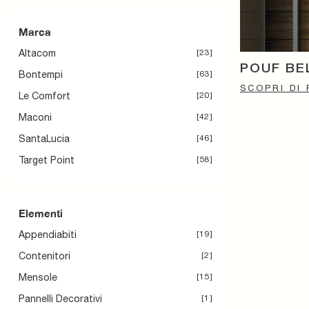
Marca
Altacom
23
POUF BEL
Bontempi
63
SCOPRI DI 
Le Comfort
20
Maconi
42
SantaLucia
46
Target Point
58
Elementi
Appendiabiti
19
Contenitori
2
Mensole
15
Pannelli Decorativi
1