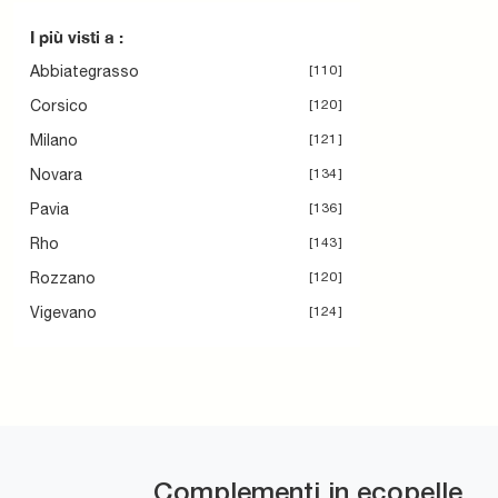
I più visti a :
Abbiategrasso
110
Corsico
120
Milano
121
Novara
134
Pavia
136
Rho
143
Rozzano
120
Vigevano
124
Complementi in ecopelle