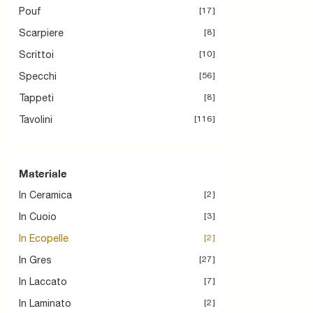
Pouf
17
Scarpiere
8
Scrittoi
10
Specchi
56
Tappeti
8
Tavolini
116
Materiale
In Ceramica
2
In Cuoio
3
In Ecopelle
2
In Gres
27
In Laccato
7
In Laminato
2