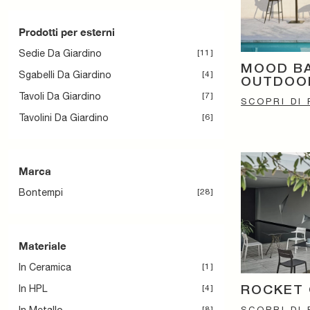
Prodotti per esterni
Sedie Da Giardino
11
MOOD B
Sgabelli Da Giardino
4
OUTDOO
Tavoli Da Giardino
7
SCOPRI DI 
Tavolini Da Giardino
6
Marca
Bontempi
28
Materiale
In Ceramica
1
In HPL
4
ROCKET
8
SCOPRI DI 