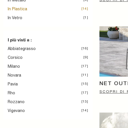
In Metallo
In Plastica
14
In Vetro
1
I più visti a :
Abbiategrasso
16
Corsico
9
Milano
17
Novara
11
NET OU
Pavia
15
SCOPRI DI 
Rho
17
Rozzano
13
Vigevano
14