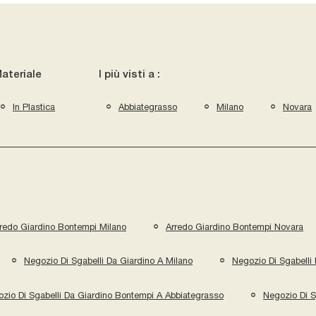
ateriale
I più visti a :
In Plastica
Abbiategrasso
Milano
Novara
redo Giardino Bontempi Milano
Arredo Giardino Bontempi Novara
Negozio Di Sgabelli Da Giardino A Milano
Negozio Di Sgabelli
zio Di Sgabelli Da Giardino Bontempi A Abbiategrasso
Negozio Di S