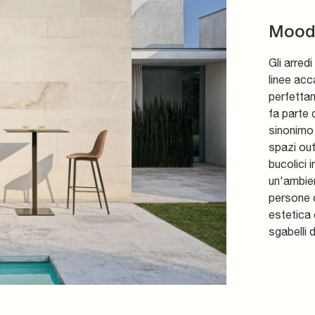
Mood 
Gli arred
linee acc
perfetta
fa parte 
sinonimo 
spazi ou
bucolici i
un'ambien
persone c
estetica 
sgabelli 