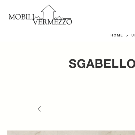
HOME
>
U
SGABELLO