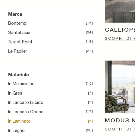
Marca
Bontempi
15
CALLIOP
SantaLucia
24
SCOPRI DI 
Target Point
18
Le Fablier
31
Materiale
In Melaminico
15
In Gres
7
In Laccato Lucido
1
In Laccato Opaco
17
MODUS 
In Laminato
5
SCOPRI DI 
In Legno
20