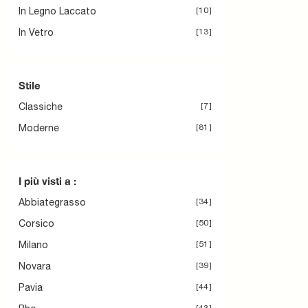
In Legno Laccato
10
In Vetro
13
Stile
Classiche
7
Moderne
81
I più visti a :
Abbiategrasso
34
Corsico
50
Milano
51
Novara
39
Pavia
44