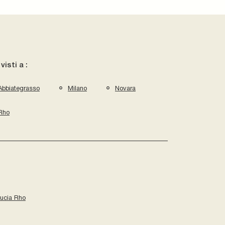
 visti a :
Abbiategrasso
Milano
Novara
Rho
ucia Rho