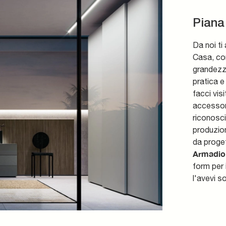
Piana
Da noi ti
Casa, co
grandezz
pratica e
facci vis
accessori
riconosc
produzion
da proget
Armadio 
form per 
l'avevi s