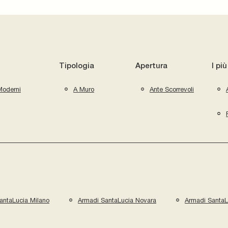
Tipologia
Apertura
I più
Moderni
A Muro
Ante Scorrevoli
antaLucia Milano
Armadi SantaLucia Novara
Armadi SantaL