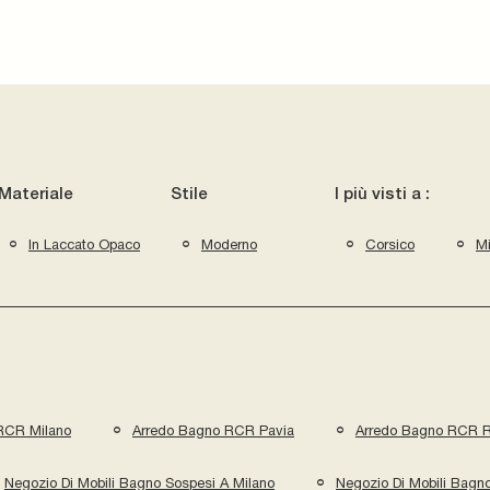
Materiale
Stile
I più visti a :
In Laccato Opaco
Moderno
Corsico
Mi
RCR Milano
Arredo Bagno RCR Pavia
Arredo Bagno RCR 
Negozio Di Mobili Bagno Sospesi A Milano
Negozio Di Mobili Bagn