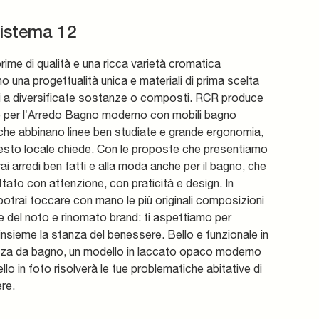
Sistema 12
rime di qualità e una ricca varietà cromatica
o una progettualità unica e materiali di prima scelta
ti a diversificate sostanze o composti. RCR produce
 per l’Arredo Bagno moderno con mobili bagno
che abbinano linee ben studiate e grande ergonomia,
sto locale chiede. Con le proposte che presentiamo
irai arredi ben fatti e alla moda anche per il bagno, che
tato con attenzione, con praticità e design. In
otrai toccare con mano le più originali composizioni
e del noto e rinomato brand: ti aspettiamo per
insieme la stanza del benessere. Bello e funzionale in
nza da bagno, un modello in laccato opaco moderno
lo in foto risolverà le tue problematiche abitative di
re.