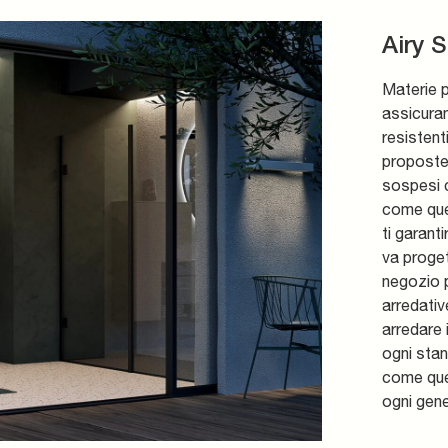
Airy 
Materie p
assicuran
resisten
proposte
sospesi 
come que
ti garant
va proget
negozio p
arredativ
arredare 
ogni sta
come quel
ogni gene