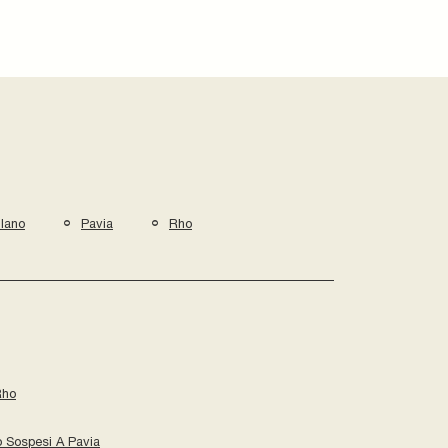
lano
Pavia
Rho
Rho
o Sospesi A Pavia