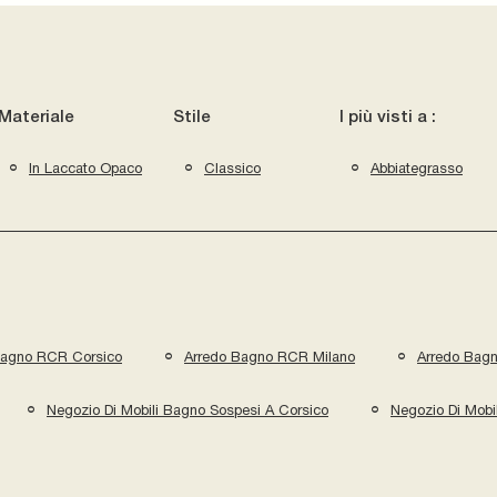
Materiale
Stile
I più visti a :
In Laccato Opaco
Classico
Abbiategrasso
Bagno RCR Corsico
Arredo Bagno RCR Milano
Arredo Bag
Negozio Di Mobili Bagno Sospesi A Corsico
Negozio Di Mobi