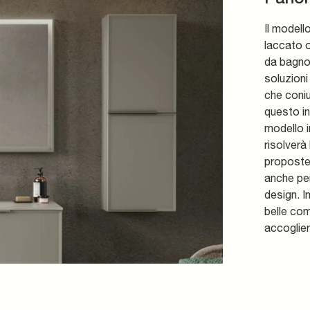
Il model
laccato o
da bagno
soluzioni
che coni
questo in
modello i
risolverà
proposte 
anche per
design. I
belle com
accoglie