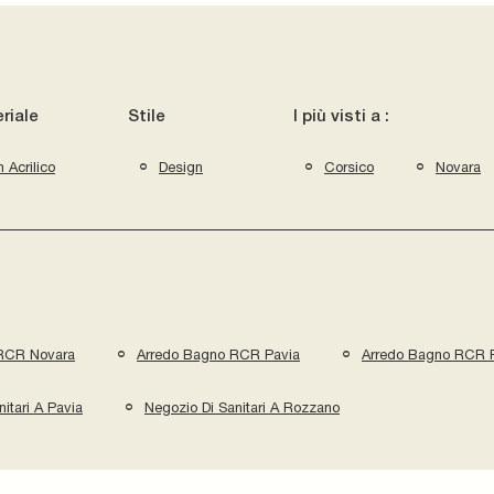
riale
Stile
I più visti a :
n Acrilico
Design
Corsico
Novara
RCR Novara
Arredo Bagno RCR Pavia
Arredo Bagno RCR 
itari A Pavia
Negozio Di Sanitari A Rozzano