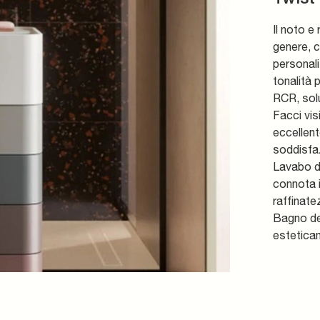
Il noto e
genere, c
personali
tonalità 
RCR, solu
Facci vis
eccellent
soddisfaz
Lavabo di
connota i
raffinate
Bagno des
estetica