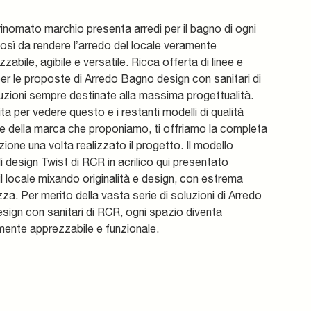
 rinomato marchio presenta arredi per il bagno di ogni
osì da rendere l’arredo del locale veramente
zzabile, agibile e versatile. Ricca offerta di linee e
per le proposte di Arredo Bagno design con sanitari di
zioni sempre destinate alla massima progettualità.
ita per vedere questo e i restanti modelli di qualità
e della marca che proponiamo, ti offriamo la completa
ione una volta realizzato il progetto. Il modello
 design Twist di RCR in acrilico qui presentato
l locale mixando originalità e design, con estrema
zza. Per merito della vasta serie di soluzioni di Arredo
ign con sanitari di RCR, ogni spazio diventa
mente apprezzabile e funzionale.