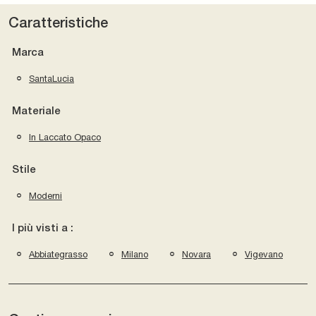
Caratteristiche
Marca
SantaLucia
Materiale
In Laccato Opaco
Stile
Moderni
I più visti a :
Abbiategrasso
Milano
Novara
Vigevano