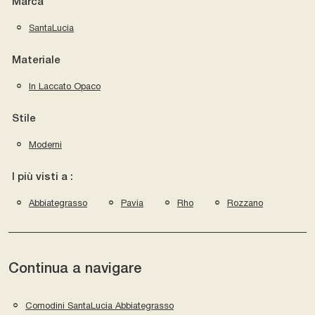
Marca
SantaLucia
Materiale
In Laccato Opaco
Stile
Moderni
I più visti a :
Abbiategrasso
Pavia
Rho
Rozzano
Continua a navigare
Comodini SantaLucia Abbiategrasso