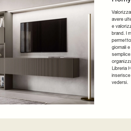
Valorizza
avere ulte
e valoriz
brand. I 
permetton
giornali 
semplice: 
organizza
Libreria 
inserisce
vedersi.