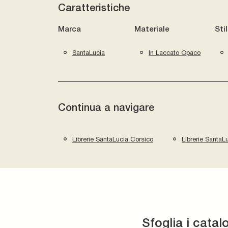
Caratteristiche
Marca
Materiale
Sti
SantaLucia
In Laccato Opaco
Continua a navigare
Librerie SantaLucia Corsico
Librerie SantaL
Sfoglia i catal