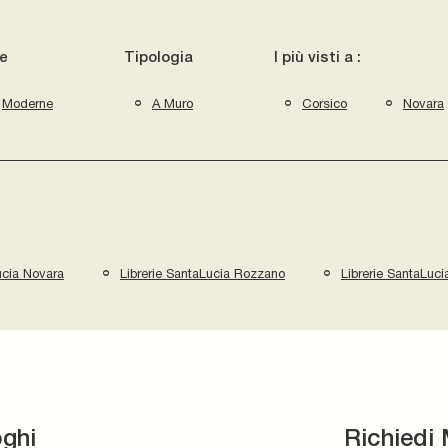
le
Tipologia
I più visti a :
Moderne
A Muro
Corsico
Novara
ucia Novara
Librerie SantaLucia Rozzano
Librerie SantaLuc
oghi
Richiedi 