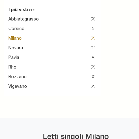
I più visti a :
Abbiategrasso
2
Corsico
5
Milano
2
Novara
1
Pavia
4
Rho
2
Rozzano
2
Vigevano
2
Letti singoli Milano