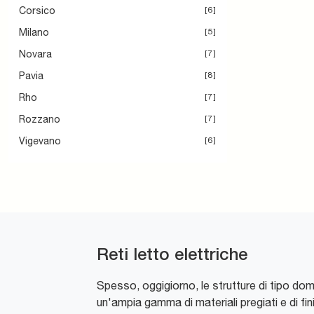
Corsico
6
Milano
5
Novara
7
Pavia
8
Rho
7
Rozzano
7
Vigevano
6
Reti letto elettriche
Spesso, oggigiorno, le strutture di tipo dom
un'ampia gamma di materiali pregiati e di fin