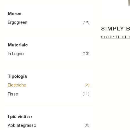
Marca
Ergogreen
13
SIMPLY 
SCOPRI DI 
Materiale
In Legno
13
Tipologia
Elettriche
2
Fisse
11
I più visti a :
Abbiategrasso
6