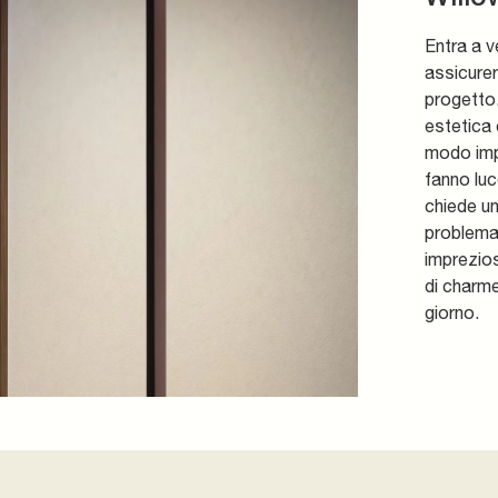
Entra a v
assicurer
progetto.
estetica 
modo impo
fanno luc
chiede un
problema
imprezios
di charme
giorno.