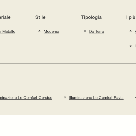
riale
Stile
Tipologia
I più
n Metallo
Moderna
Da Terra
uminazione Le Comfort Corsico
Illuminazione Le Comfort Pavia