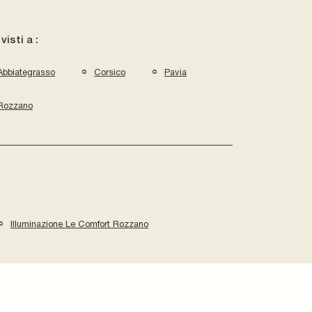
 visti a :
Abbiategrasso
Corsico
Pavia
Rozzano
Illuminazione Le Comfort Rozzano