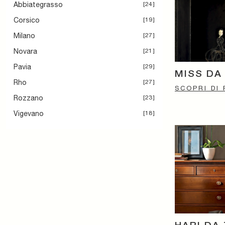
Abbiategrasso
24
Corsico
19
Milano
27
Novara
21
Pavia
29
MISS DA
Rho
27
SCOPRI DI 
Rozzano
23
Vigevano
18