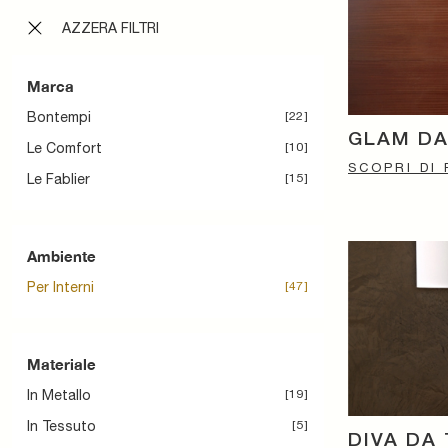
AZZERA FILTRI
Marca
Bontempi
22
GLAM DA
Le Comfort
10
SCOPRI DI 
Le Fablier
15
Ambiente
Per Interni
47
Materiale
In Metallo
19
In Tessuto
5
DIVA DA