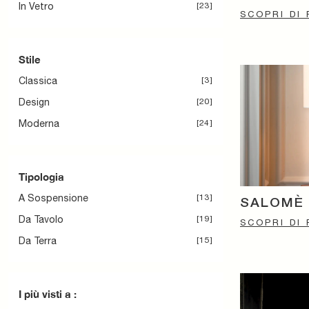
In Vetro
23
SCOPRI DI 
Stile
Classica
3
Design
20
Moderna
24
Tipologia
A Sospensione
13
SALOMÈ 
Da Tavolo
19
SCOPRI DI 
Da Terra
15
I più visti a :