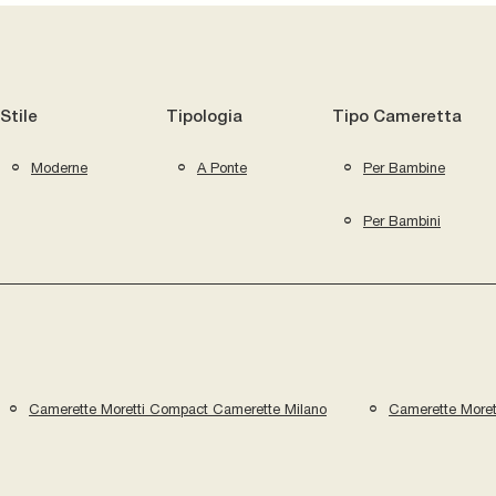
Stile
Tipologia
Tipo Cameretta
Moderne
A Ponte
Per Bambine
Per Bambini
Camerette Moretti Compact Camerette Milano
Camerette Moret