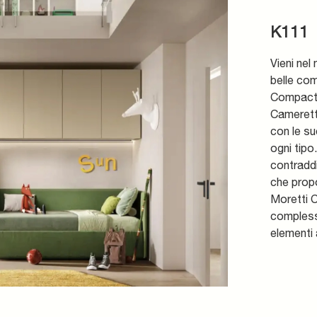
K111
Vieni nel
belle co
Compact 
Camerette
con le su
ogni tipo
contraddi
che prop
Moretti 
compless
elementi 