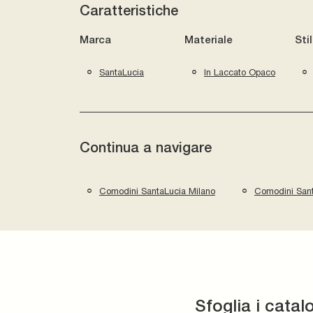
Caratteristiche
Marca
Materiale
Sti
SantaLucia
In Laccato Opaco
Continua a navigare
Comodini SantaLucia Milano
Comodini San
Sfoglia i catal