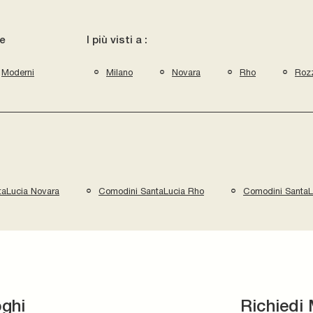
le
I più visti a :
Moderni
Milano
Novara
Rho
Roz
taLucia Novara
Comodini SantaLucia Rho
Comodini SantaL
oghi
Richiedi 