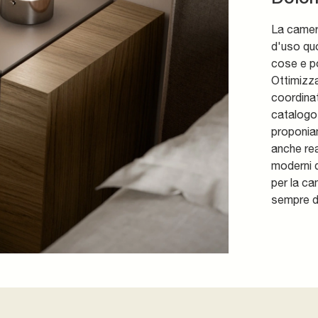
La camera
d'uso quo
cose e po
Ottimizza
coordinat
catalogo 
proponiam
anche rea
moderni d
per la ca
sempre d