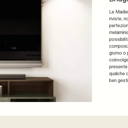
Le Madie 
riviste, 
perfezion
melaminic
possibili
composizi
giorno o 
coinvolge
presente 
qualche o
ben gesti