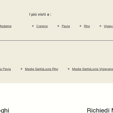
I più visti a :
Moderne
Corsico
Pavia
Rho
Vigev
a Pavia
Madie SantaLucia Rho
Madie SantaLucia Vigevano
oghi
Richiedi 