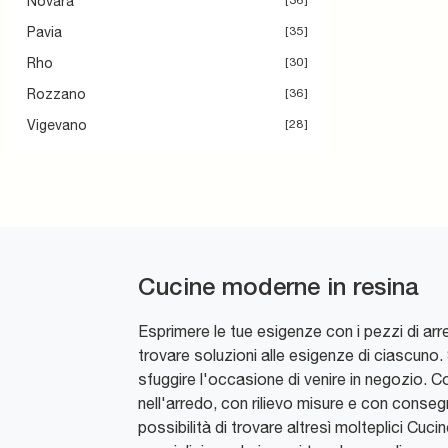
Novara
36
Pavia
35
Rho
30
Rozzano
36
Vigevano
28
Cucine moderne in resina
Esprimere le tue esigenze con i pezzi di ar
trovare soluzioni alle esigenze di ciascuno
sfuggire l'occasione di venire in negozio. C
nell'arredo, con rilievo misure e con consegna
possibilità di trovare altresì molteplici Cu