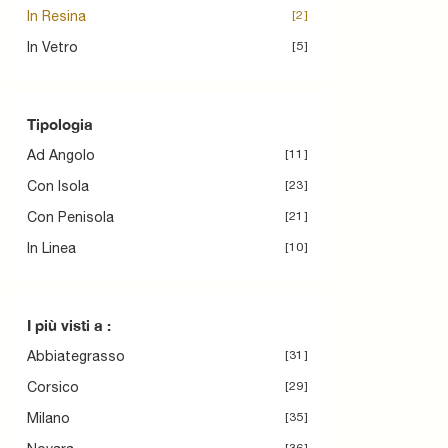
In Resina
2
In Vetro
5
Tipologia
Ad Angolo
11
Con Isola
23
Con Penisola
21
In Linea
10
I più visti a :
Abbiategrasso
31
Corsico
29
Milano
35