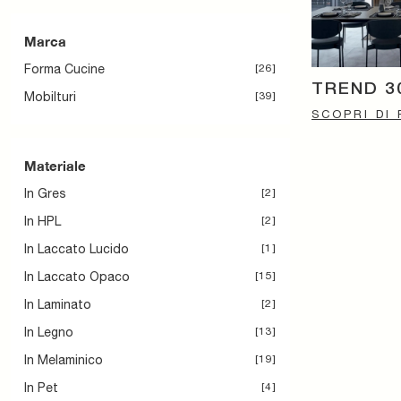
Marca
Forma Cucine
26
TREND 3
Mobilturi
39
SCOPRI DI 
Materiale
In Gres
2
In HPL
2
In Laccato Lucido
1
In Laccato Opaco
15
In Laminato
2
In Legno
13
In Melaminico
19
In Pet
4