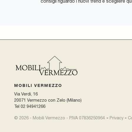
consigli riguardo i nuovi trend e scegliere qu
MOBILI VERMEZZO
Via Verdi, 16
20071 Vermezzo con Zelo (Milano)
Tel
02 94941266
-
© 2026 - Mobili Vermezzo - P.IVA 07836250964
Privacy
C