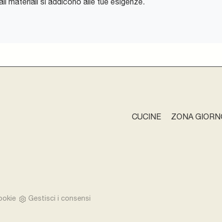
ali materiali si addicono alle tue esigenze.
CUCINE
ZONA GIORN
ookie
Gestisci i consensi