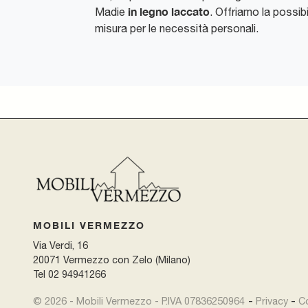
in legno laccato
Madie
. Offriamo la possibi
misura per le necessità personali.
MOBILI VERMEZZO
Via Verdi, 16
20071 Vermezzo con Zelo (Milano)
Tel
02 94941266
-
© 2026 - Mobili Vermezzo - P.IVA 07836250964
Privacy
C