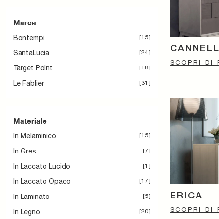
Marca
Bontempi
15
CANNEL
SantaLucia
24
SCOPRI DI 
Target Point
18
Le Fablier
31
Materiale
In Melaminico
15
In Gres
7
In Laccato Lucido
1
In Laccato Opaco
17
ERICA
In Laminato
5
SCOPRI DI 
In Legno
20