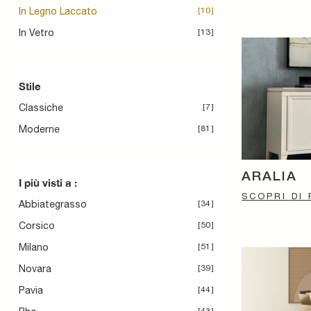
In Legno Laccato
10
In Vetro
13
Stile
Classiche
7
Moderne
81
ARALIA
I più visti a :
SCOPRI DI 
Abbiategrasso
34
Corsico
50
Milano
51
Novara
39
Pavia
44