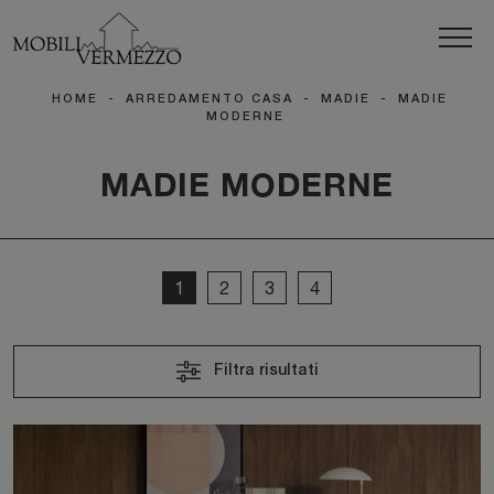
HOME
-
ARREDAMENTO CASA
-
MADIE
-
MADIE
MODERNE
MADIE MODERNE
1
2
3
4
Filtra risultati