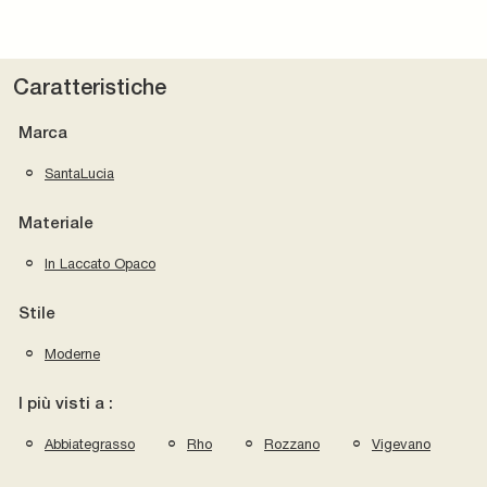
Caratteristiche
Marca
SantaLucia
Materiale
In Laccato Opaco
Stile
Moderne
I più visti a :
Abbiategrasso
Rho
Rozzano
Vigevano