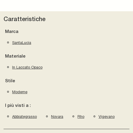
Caratteristiche
Marca
SantaLucia
Materiale
In Laccato Opaco
Stile
Moderne
I più visti a :
Abbiategrasso
Novara
Rho
Vigevano