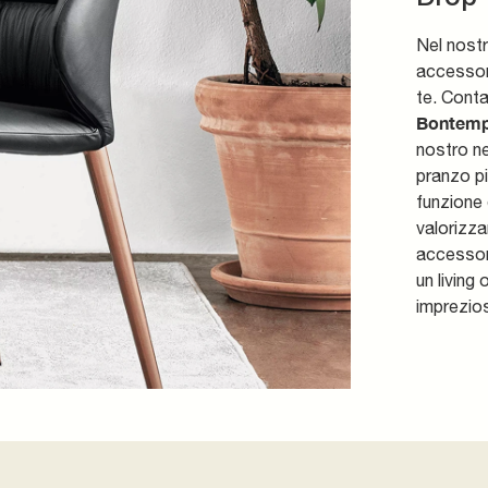
Nel nost
accessori
te. Conta
Bontemp
nostro ne
pranzo pi
funzione 
valorizza
accessori
un living
imprezios