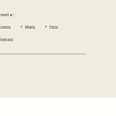
 visti a :
Corsico
Milano
Pavia
Vigevano