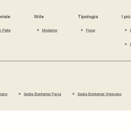
riale
Stile
Tipologia
I più
n Pelle
Moderne
Fisse
lano
Sedie Bontempi Pavia
Sedie Bontempi Vigevano