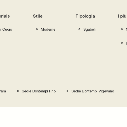
riale
Stile
Tipologia
I più
n Cuoio
Moderne
Sgabelli
vara
Sedie Bontempi Rho
Sedie Bontempi Vigevano