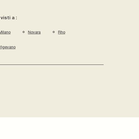
 visti a :
Milano
Novara
Rho
Vigevano