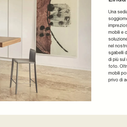
Una sedia
soggiorno
imprezios
mobili e 
soluzione
nel nostr
sgabelli 
di più su
foto. Olt
mobili po
privo di 