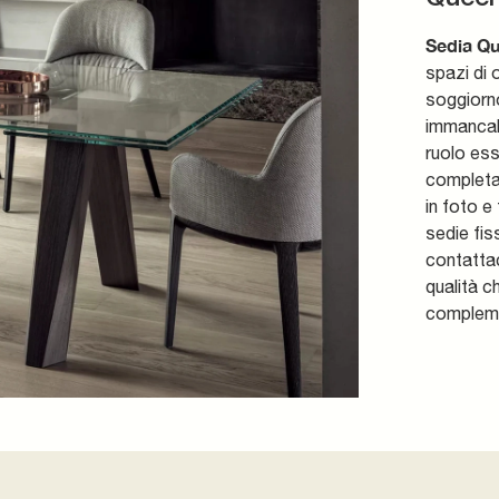
Sedia Q
spazi di 
soggiorno
immancabi
ruolo ess
completar
in foto e
sedie fis
contattaci
qualità c
compleme