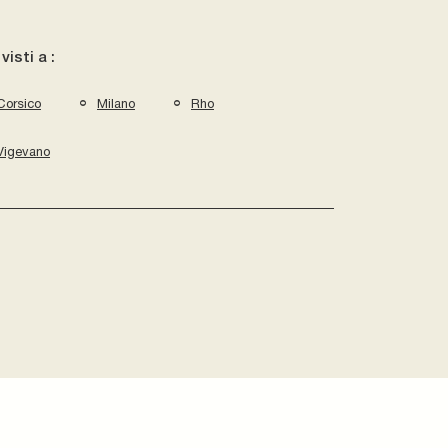
 visti a :
Corsico
Milano
Rho
Vigevano