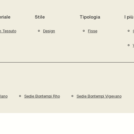
riale
Stile
Tipologia
I più
n Tessuto
Design
Fisse
lano
Sedie Bontempi Rho
Sedie Bontempi Vigevano